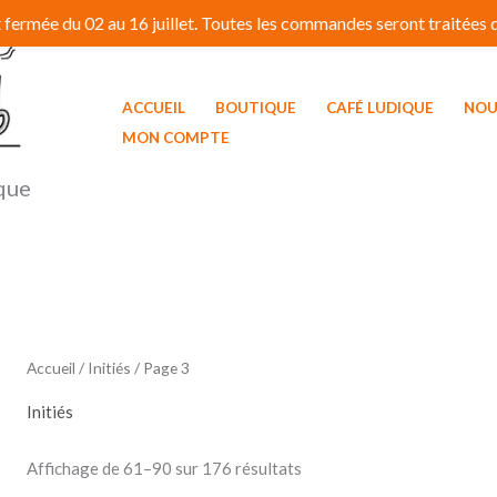
fermée du 02 au 16 juillet. Toutes les commandes seront traitées dé
ACCUEIL
BOUTIQUE
CAFÉ LUDIQUE
NOU
MON COMPTE
que
Accueil
/
Initiés
/ Page 3
Initiés
Affichage de 61–90 sur 176 résultats