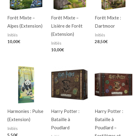
Forêt Mixte –
Forêt Mixte –
Forêt Mixte :
Alpes (Extension)
Lisière de Forêt
Dartmoor
(Extension)
Initiés
Initiés
10,00
€
28,50
€
Initiés
10,00
€
Harmonies : Pulse
Harry Potter :
Harry Potter :
(Extension)
Bataille à
Bataille à
Poudlard
Poudlard –
Initiés
5,50
€
Sortilèges et