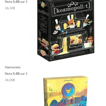
Note
5.00
sur 5
26,50
€
Harmonies
Note
5.00
sur 5
36,00
€