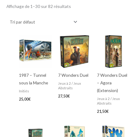
Affichage de 1–30 sur 82 résultats
1987 – Tunnel
7 Wonders Duel
7 Wonders Duel
sous la Manche
– Agora
Jeux à 2 / Jeux
Abstraits
(Extension)
Initiés
27,50
€
Jeux à 2 / Jeux
25,00
€
Abstraits
21,50
€