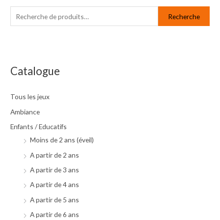
e
r
r
Recherche
c
i
i
h
x
x
e
m
m
r
i
a
Catalogue
c
n
x
h
Tous les jeux
e
Ambiance
p
Enfants / Educatifs
o
Moins de 2 ans (éveil)
u
A partir de 2 ans
r
A partir de 3 ans
A partir de 4 ans
:
A partir de 5 ans
A partir de 6 ans