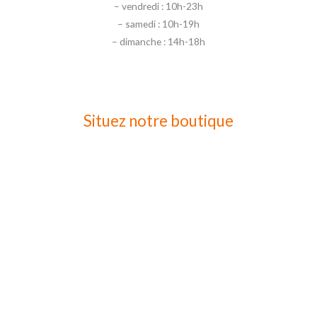
– vendredi : 10h-23h
– samedi : 10h-19h
– dimanche : 14h-18h
Situez notre boutique