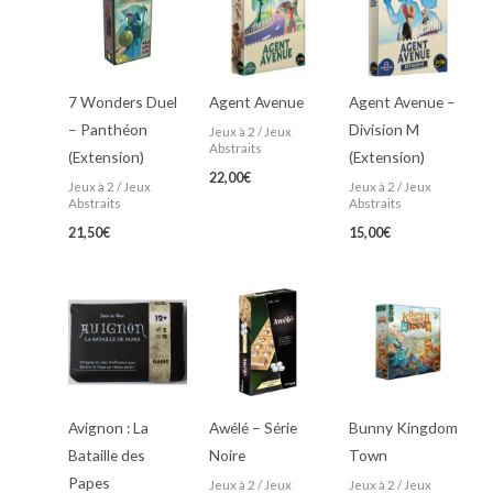
7 Wonders Duel
Agent Avenue
Agent Avenue –
– Panthéon
Division M
Jeux à 2 / Jeux
Abstraits
(Extension)
(Extension)
22,00
€
Jeux à 2 / Jeux
Jeux à 2 / Jeux
Abstraits
Abstraits
21,50
€
15,00
€
Avignon : La
Awélé – Série
Bunny Kingdom
Bataille des
Noire
Town
Papes
Jeux à 2 / Jeux
Jeux à 2 / Jeux