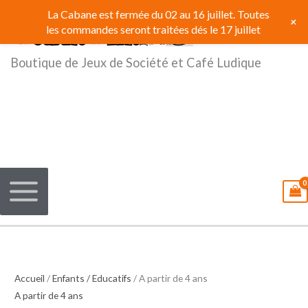
Aller
La Cabane est fermée du 02 au 16 juillet. Toutes
+
au
les commandes seront traitées dés le 17 juillet
contenu
Boutique de Jeux de Société et Café Ludique
Accueil
/
Enfants / Educatifs
/ A partir de 4 ans
A partir de 4 ans