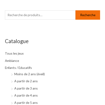
R
P
P
e
r
r
Recherche
c
i
i
h
x
x
e
m
m
r
i
a
Catalogue
c
n
x
h
Tous les jeux
e
Ambiance
p
Enfants / Educatifs
o
Moins de 2 ans (éveil)
u
A partir de 2 ans
r
A partir de 3 ans
A partir de 4 ans
:
A partir de 5 ans