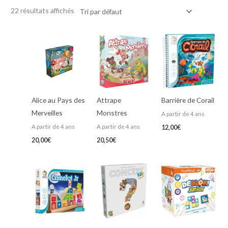
22 résultats affichés
Alice au Pays des
Attrape
Barrière de Corail
Merveilles
Monstres
A partir de 4 ans
A partir de 4 ans
A partir de 4 ans
12,00
€
20,00
€
20,50
€