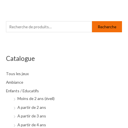
R
P
P
e
r
r
Recherche
c
i
i
h
x
x
e
m
m
r
i
a
Catalogue
c
n
x
h
Tous les jeux
e
Ambiance
p
Enfants / Educatifs
o
Moins de 2 ans (éveil)
u
A partir de 2 ans
r
A partir de 3 ans
A partir de 4 ans
: