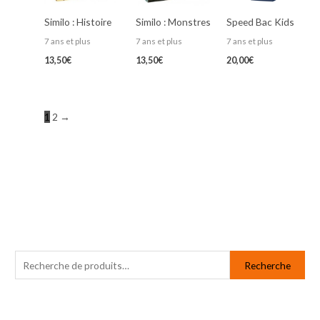
Similo : Histoire
Similo : Monstres
Speed Bac Kids
7 ans et plus
7 ans et plus
7 ans et plus
13,50
€
13,50
€
20,00
€
1
2
→
R
P
P
e
r
r
Recherche
c
i
i
h
x
x
e
m
m