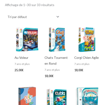
Affichage de 1–30 sur 33 résultats
Au Voleur
Chats Tournent
Corgi Chien Agile
en Rond
7 ans et plus
7 ans et plus
7 ans et plus
25,00
€
18,00
€
18,00
€