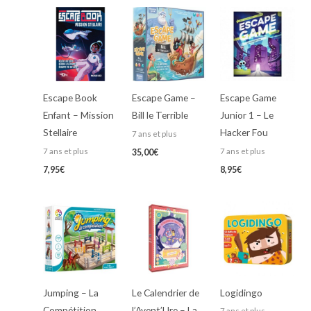
Escape Book
Escape Game –
Escape Game
Enfant – Mission
Bill le Terrible
Junior 1 – Le
Stellaire
Hacker Fou
7 ans et plus
7 ans et plus
7 ans et plus
35,00
€
7,95
€
8,95
€
Jumping – La
Le Calendrier de
Logidingo
Compétition
l’Avent’Ure – La
7 ans et plus