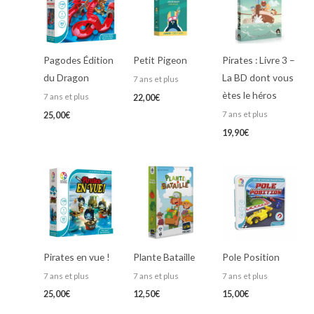
Pagodes Édition
Petit Pigeon
Pirates : Livre 3 –
du Dragon
La BD dont vous
7 ans et plus
ètes le héros
7 ans et plus
22,00
€
7 ans et plus
25,00
€
19,90
€
Pirates en vue !
Plante Bataille
Pole Position
7 ans et plus
7 ans et plus
7 ans et plus
25,00
€
12,50
€
15,00
€