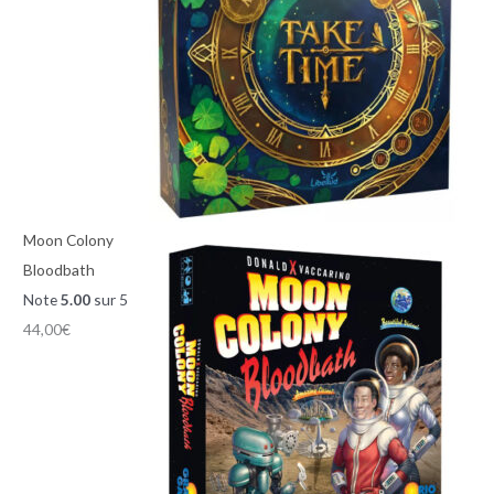
Moon Colony
Bloodbath
Note
5.00
sur 5
44,00
€