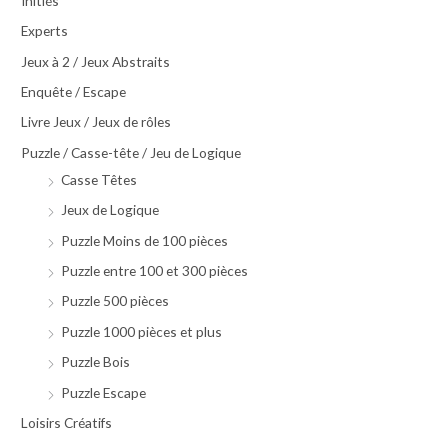
Initiés
Experts
Jeux à 2 / Jeux Abstraits
Enquête / Escape
Livre Jeux / Jeux de rôles
Puzzle / Casse-tête / Jeu de Logique
Casse Têtes
Jeux de Logique
Puzzle Moins de 100 pièces
Puzzle entre 100 et 300 pièces
Puzzle 500 pièces
Puzzle 1000 pièces et plus
Puzzle Bois
Puzzle Escape
Loisirs Créatifs