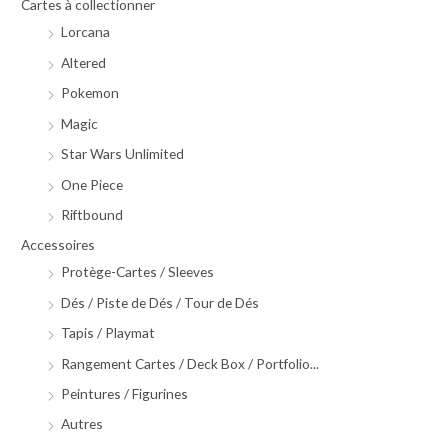
Cartes à collectionner
Lorcana
Altered
Pokemon
Magic
Star Wars Unlimited
One Piece
Riftbound
Accessoires
Protège-Cartes / Sleeves
Dés / Piste de Dés / Tour de Dés
Tapis / Playmat
Rangement Cartes / Deck Box / Portfolio...
Peintures / Figurines
Autres