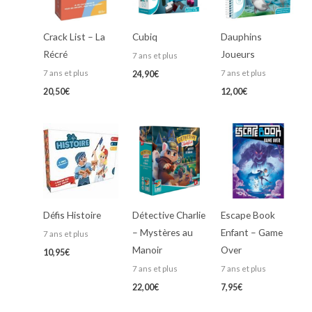
Crack List – La
Cubiq
Dauphins
Récré
Joueurs
7 ans et plus
7 ans et plus
7 ans et plus
24,90
€
20,50
€
12,00
€
Défis Histoire
Détective Charlie
Escape Book
– Mystères au
Enfant – Game
7 ans et plus
Manoir
Over
10,95
€
7 ans et plus
7 ans et plus
22,00
€
7,95
€