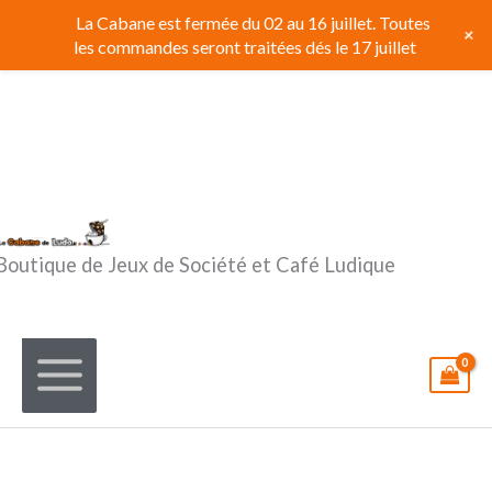
Aller
La Cabane est fermée du 02 au 16 juillet. Toutes
+
au
les commandes seront traitées dés le 17 juillet
contenu
Boutique de Jeux de Société et Café Ludique