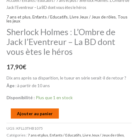
Accueil
/
Enfants / Educatifs
/
7 ans et plus
/ Sherlock Holmes : L’Ombre de
Jack l’Eventreur – La BD dont vous ètes le héros
7 ans et plus
,
Enfants / Educatifs
,
Livre Jeux / Jeux de rôles
,
Tous
les jeux
Sherlock Holmes : L’Ombre de
Jack l’Eventreur – La BD dont
vous ètes le héros
17,90
€
Dix ans après sa disparition, le tueur en série serait-il de retour ?
Âge
: à partir de 10 ans
Disponibilité :
Plus que 1 en stock
Ajouter au panier
UGS :
KFLL0THB1075
Catégories :
7 ans et plus
,
Enfants / Educatifs
,
Livre Jeux / Jeux de rôles
,