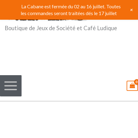
Aller
La Cabane est fermée du 02 au 16 juillet. Toutes
+
au
les commandes seront traitées dés le 17 juillet
contenu
Boutique de Jeux de Société et Café Ludique