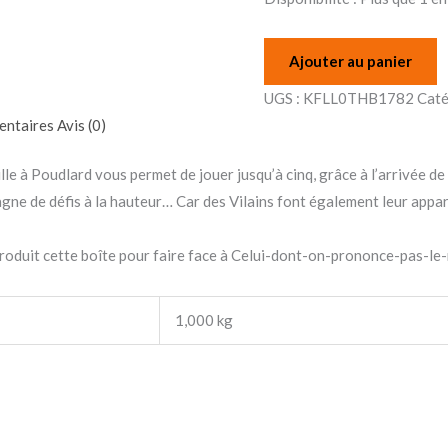
Ajouter au panier
UGS :
KFLL0THB1782
Caté
entaires
Avis (0)
le à Poudlard vous permet de jouer jusqu’à cinq, grâce à l’arrivée d
ne de défis à la hauteur… Car des Vilains font également leur appari
roduit cette boîte pour faire face à Celui-dont-on-prononce-pas-le-
1,000 kg