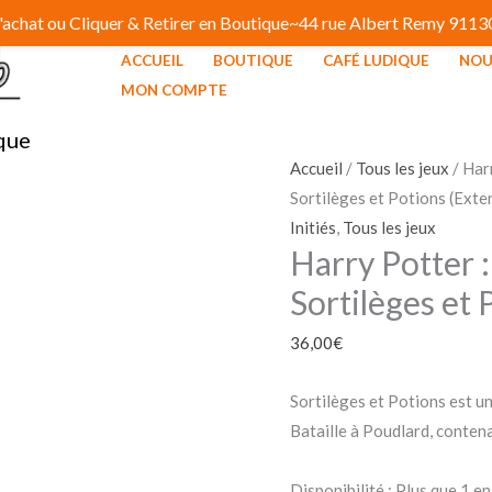
 d'achat ou Cliquer & Retirer en Boutique~44 rue Albert Remy 91
ACCUEIL
BOUTIQUE
CAFÉ LUDIQUE
NOU
quantité
MON COMPTE
de
que
Harry
Potter
Accueil
/
Tous les jeux
/ Harr
:
Sortilèges et Potions (Exte
Bataille
Initiés
,
Tous les jeux
Harry Potter :
à
Poudlard
Sortilèges et 
-
36,00
€
Sortilèges
et
Sortilèges et Potions est u
Potions
Bataille à Poudlard, conten
(Extension)
Disponibilité :
Plus que 1 en