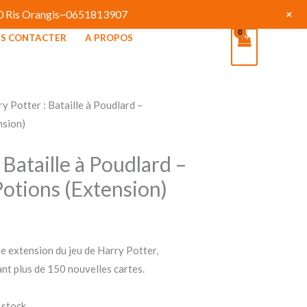
+
130 Ris Orangis~0651813907
S CONTACTER
A PROPOS
y Potter : Bataille à Poudlard –
nsion)
 Bataille à Poudlard –
Potions (Extension)
ne extension du jeu de Harry Potter,
ant plus de 150 nouvelles cartes.
 stock