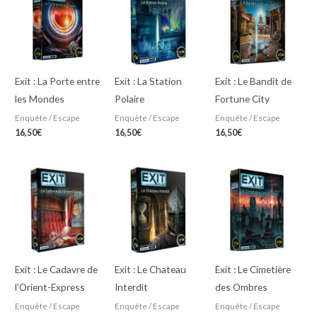
Exit : La Porte entre
Exit : La Station
Exit : Le Bandit de
les Mondes
Polaire
Fortune City
Enquête / Escape
Enquête / Escape
Enquête / Escape
16,50
€
16,50
€
16,50
€
Exit : Le Cadavre de
Exit : Le Chateau
Exit : Le Cimetière
l’Orient-Express
Interdit
des Ombres
Enquête / Escape
Enquête / Escape
Enquête / Escape