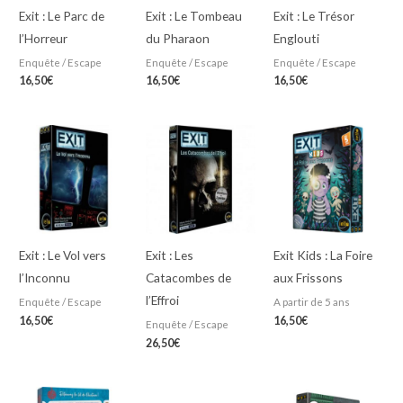
Exit : Le Parc de
Exit : Le Tombeau
Exit : Le Trésor
l’Horreur
du Pharaon
Englouti
Enquête / Escape
Enquête / Escape
Enquête / Escape
16,50
€
16,50
€
16,50
€
Exit : Le Vol vers
Exit : Les
Exit Kids : La Foire
l’Inconnu
Catacombes de
aux Frissons
l’Effroi
Enquête / Escape
A partir de 5 ans
16,50
€
16,50
€
Enquête / Escape
26,50
€