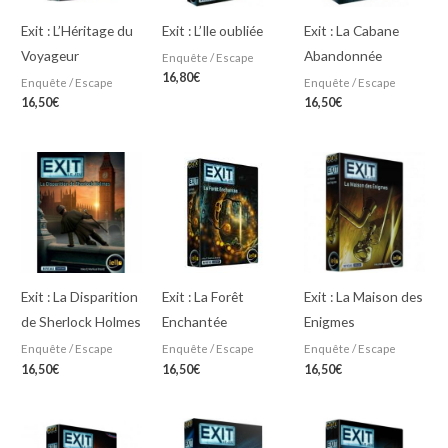
Exit : L’Héritage du
Exit : L’Ile oubliée
Exit : La Cabane
Voyageur
Abandonnée
Enquête / Escape
16,80
€
Enquête / Escape
Enquête / Escape
16,50
€
16,50
€
Exit : La Disparition
Exit : La Forêt
Exit : La Maison des
de Sherlock Holmes
Enchantée
Enigmes
Enquête / Escape
Enquête / Escape
Enquête / Escape
16,50
€
16,50
€
16,50
€