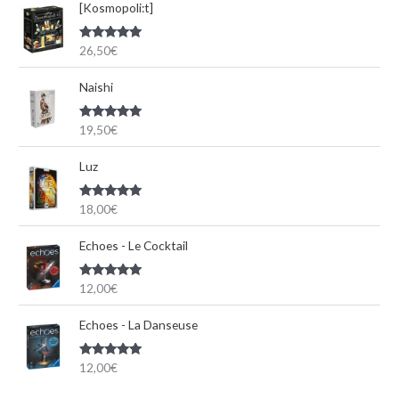
[Kosmopoli:t]
Note
5.00
26,50
€
sur 5
Naishi
Note
5.00
19,50
€
sur 5
Luz
Note
5.00
18,00
€
sur 5
Echoes - Le Cocktail
Note
5.00
12,00
€
sur 5
Echoes - La Danseuse
Note
5.00
12,00
€
sur 5