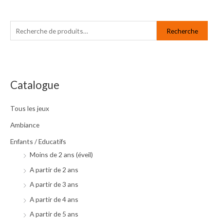
R
P
P
e
r
r
Recherche
c
i
i
h
x
x
e
m
m
r
i
a
Catalogue
c
n
x
h
Tous les jeux
e
Ambiance
p
Enfants / Educatifs
o
Moins de 2 ans (éveil)
u
A partir de 2 ans
r
A partir de 3 ans
:
A partir de 4 ans
A partir de 5 ans