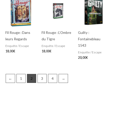
Fil Rouge : Dans
Fil Rouge : L’Ombre
Guilty :
leurs Regards
du Tigre
Fontainebleau
1543
Enquête / Escape
Enquête / Escape
18,00
€
18,00
€
Enquête / Escape
20,00
€
←
1
2
3
4
→