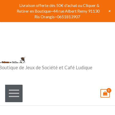
Aller
Livraison offerte dés 50€ d'achat ou Cliquer &
au
+
Retirer en Boutique~44 rue Albert Remy 91130
contenu
Ris Orangis~0651813907
Boutique de Jeux de Société et Café Ludique