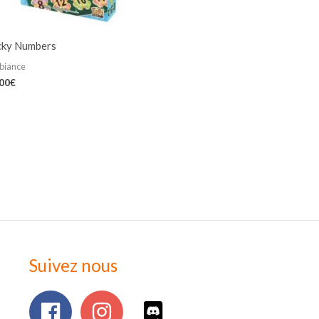
cky Numbers
biance
,00
€
Suivez nous