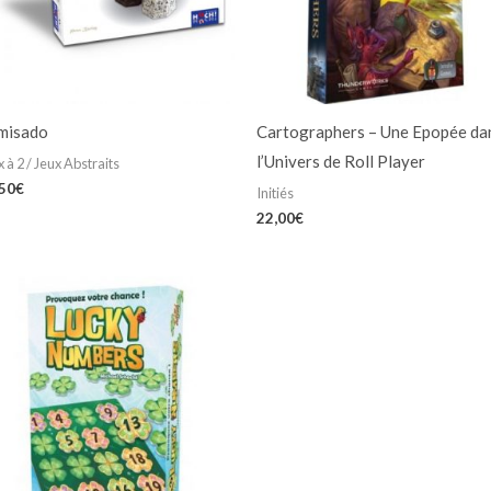
misado
Cartographers – Une Epopée da
l’Univers de Roll Player
 à 2 / Jeux Abstraits
,50
€
Initiés
22,00
€