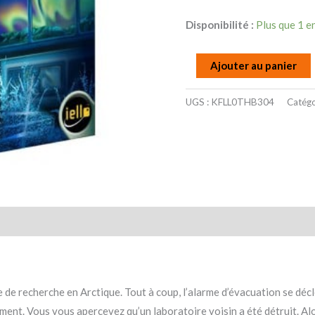
Disponibilité :
Plus que 1 e
Ajouter au panier
UGS :
KFLL0THB304
Catégo
taires
Avis (0)
 de recherche en Arctique. Tout à coup, l’alarme d’évacuation se décl
ement. Vous vous apercevez qu’un laboratoire voisin a été détruit. Alo