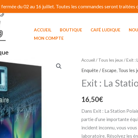
fermée du 02 au 16 juillet. Toutes les commandes seront traitées dé
ACCUEIL
BOUTIQUE
CAFÉ LUDIQUE
NOU
MON COMPTE
que
quantité
Accueil
/
Tous les jeux
/ Exit :
de
Enquête / Escape
,
Tous les 
Exit
Exit : La Stati
:
La
16,50
€
Station
Polaire
Dans Exit : La Station Polai
partie d’une importante équi
incident inconnu, vous vous 
laboratoire. Résolvez les é