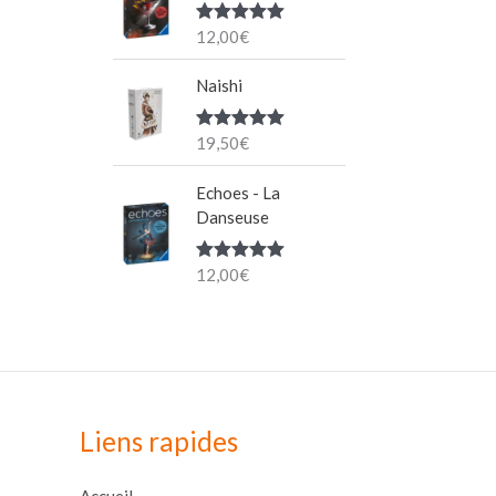
12,00
€
Note
5.00
sur 5
Naishi
19,50
€
Note
5.00
sur 5
Echoes - La
Danseuse
12,00
€
Note
5.00
sur 5
Liens rapides
Accueil