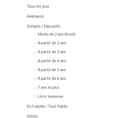
h
Tous les jeux
e
Ambiance
p
Enfants / Educatifs
o
Moins de 2 ans (éveil)
u
A partir de 2 ans
r
A partir de 3 ans
:
A partir de 4 ans
A partir de 5 ans
A partir de 6 ans
7 ans et plus
Livre Jeunesse
En Famille / Tout Public
Initiés