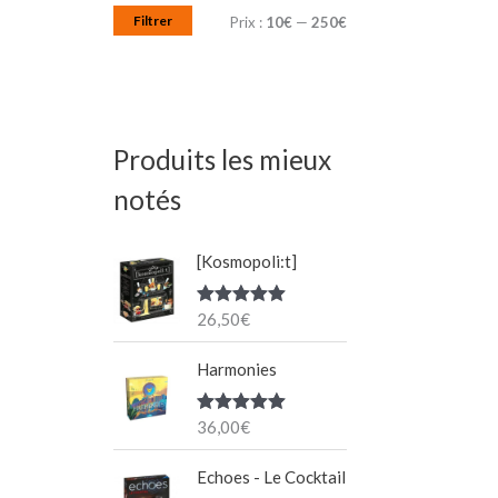
Filtrer
Prix :
10€
—
250€
Produits les mieux
notés
[Kosmopoli:t]
26,50
€
Note
5.00
sur 5
Harmonies
36,00
€
Note
5.00
sur 5
Echoes - Le Cocktail