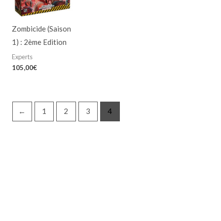
Zombicide (Saison
1) : 2ème Edition
Experts
105,00
€
←
1
2
3
4