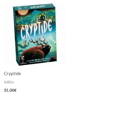
Cryptide
Initiés
35,00
€