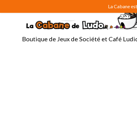
Aller
La Cabane est 
au
contenu
Boutique de Jeux de Société et Café Ludi