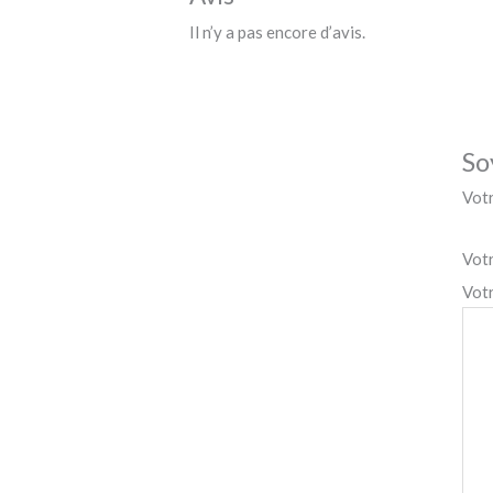
Il n’y a pas encore d’avis.
So
Votr
Vot
Vot