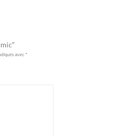
emic”
indiqués avec
*