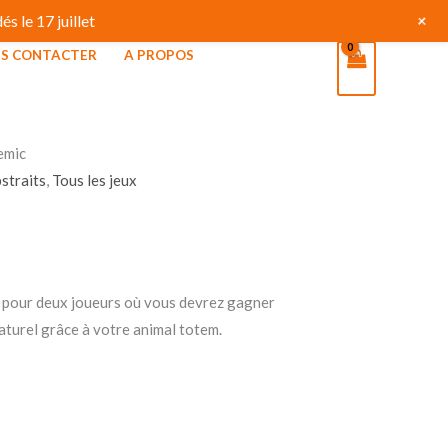
+
s le 17 juillet
S CONTACTER
A PROPOS
emic
bstraits
,
Tous les jeux
s pour deux joueurs où vous devrez gagner
aturel grâce à votre animal totem.