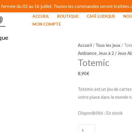
fermée du 02 au 16 juillet. Toutes les commandes seront traitées dé
ACCUEIL
BOUTIQUE
CAFÉ LUDIQUE
NOU
quantité
MON COMPTE
de
que
Totemic
Accueil
/
Tous les jeux
/ Tot
Ambiance
,
Jeux à 2 / Jeux A
Totemic
8,90
€
Totemic est un jeu de carte
votre place dans le monde n
Disponibilité :
En stock