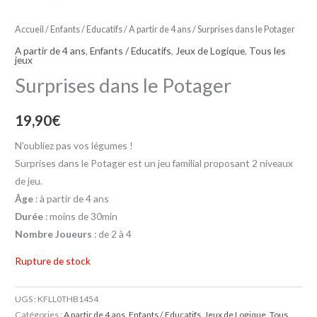
Accueil
/
Enfants / Educatifs
/
A partir de 4 ans
/ Surprises dans le Potager
A partir de 4 ans
,
Enfants / Educatifs
,
Jeux de Logique
,
Tous les
jeux
Surprises dans le Potager
19,90
€
N’oubliez pas vos légumes !
Surprises dans le Potager est un jeu familial proposant 2 niveaux
de jeu.
Âge
: à partir de 4 ans
Durée
: moins de 30min
Nombre Joueurs
: de 2 à 4
Rupture de stock
UGS :
KFLL0THB1454
Catégories :
A partir de 4 ans
,
Enfants / Educatifs
,
Jeux de Logique
,
Tous