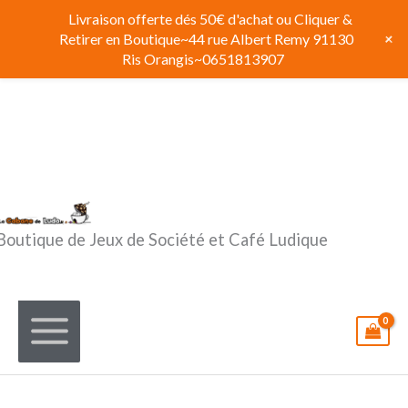
Aller
Livraison offerte dés 50€ d'achat ou Cliquer &
au
+
Retirer en Boutique~44 rue Albert Remy 91130
contenu
Ris Orangis~0651813907
Boutique de Jeux de Société et Café Ludique