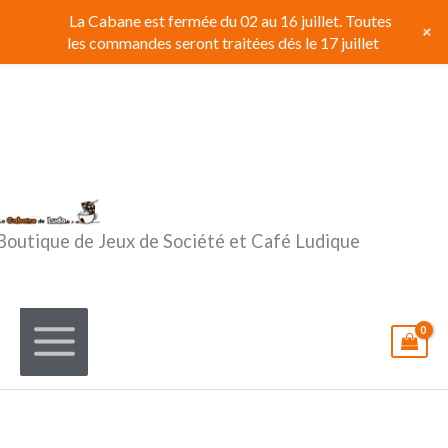
Aller
La Cabane est fermée du 02 au 16 juillet. Toutes
+
au
les commandes seront traitées dés le 17 juillet
contenu
Boutique de Jeux de Société et Café Ludique