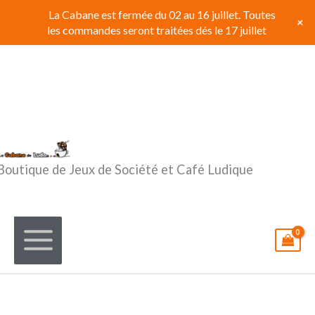
Aller
La Cabane est fermée du 02 au 16 juillet. Toutes
+
au
les commandes seront traitées dés le 17 juillet
contenu
Boutique de Jeux de Société et Café Ludique