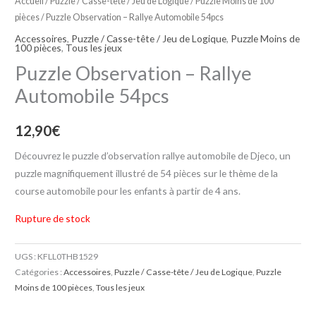
Accueil
/
Puzzle / Casse-tête / Jeu de Logique
/
Puzzle Moins de 100
pièces
/ Puzzle Observation – Rallye Automobile 54pcs
Accessoires
,
Puzzle / Casse-tête / Jeu de Logique
,
Puzzle Moins de
100 pièces
,
Tous les jeux
Puzzle Observation – Rallye
Automobile 54pcs
12,90
€
Découvrez le puzzle d’observation rallye automobile de Djeco, un
puzzle magnifiquement illustré de 54 pièces sur le thème de la
course automobile pour les enfants à partir de 4 ans.
Rupture de stock
UGS :
KFLL0THB1529
Catégories :
Accessoires
,
Puzzle / Casse-tête / Jeu de Logique
,
Puzzle
Moins de 100 pièces
,
Tous les jeux