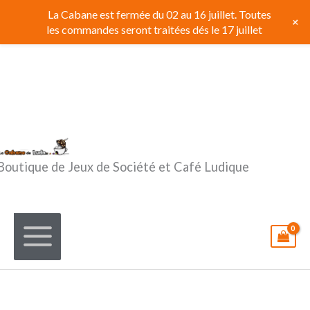
Aller
La Cabane est fermée du 02 au 16 juillet. Toutes
+
au
les commandes seront traitées dés le 17 juillet
contenu
Boutique de Jeux de Société et Café Ludique