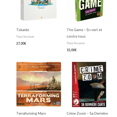
Tokaido
The Game – En vert et
contre tous
Tous les jeux
Tous les jeux
27,00
€
15,00
€
Terraforming Mars
Crime Zoom – Sa Dernière