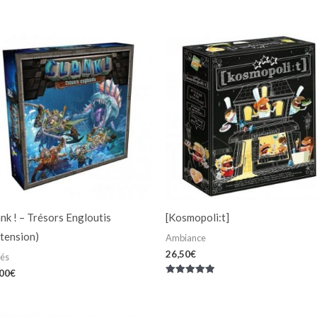
nk ! – Trésors Engloutis
[Kosmopoli:t]
tension)
Ambiance
26,50
€
iés
,00
€
Note
5.00
sur 5