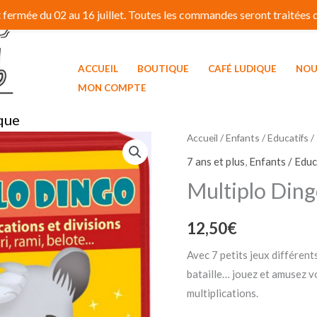
fermée du 02 au 16 juillet. Toutes les commandes seront traitées dé
ACCUEIL
BOUTIQUE
CAFÉ LUDIQUE
NOU
MON COMPTE
que
Accueil
/
Enfants / Educatifs
/
7 ans et plus
,
Enfants / Educ
Multiplo Din
12,50
€
Avec 7 petits jeux différents
bataille… jouez et amusez v
multiplications.