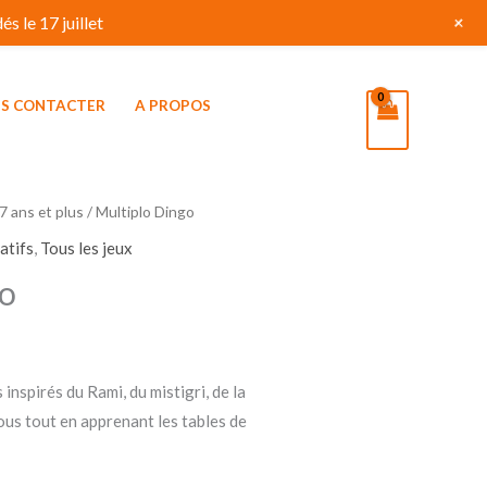
+
s le 17 juillet
S CONTACTER
A PROPOS
7 ans et plus
/ Multiplo Dingo
atifs
,
Tous les jeux
go
 inspirés du Rami, du mistigri, de la
ous tout en apprenant les tables de