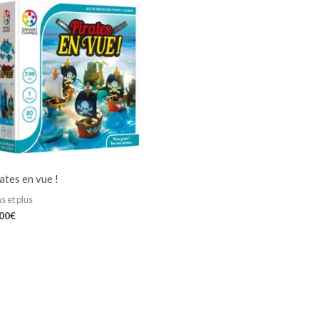
ates en vue !
s et plus
,00
€