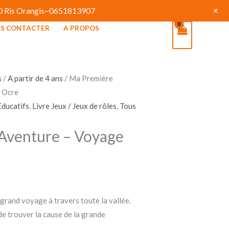
+
130 Ris Orangis~0651813907
S CONTACTER
A PROPOS
s
/
A partir de 4 ans
/ Ma Première
e Ocre
Educatifs
,
Livre Jeux / Jeux de rôles
,
Tous
Aventure – Voyage
 grand voyage à travers toute la vallée.
de trouver la cause de la grande