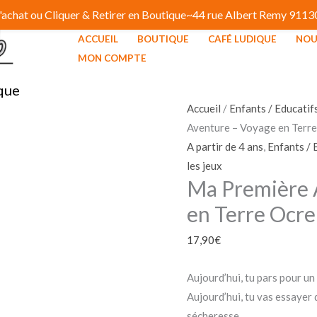
 d'achat ou Cliquer & Retirer en Boutique~44 rue Albert Remy 91
ACCUEIL
BOUTIQUE
CAFÉ LUDIQUE
NOU
MON COMPTE
que
Accueil
/
Enfants / Educatif
Aventure – Voyage en Terr
A partir de 4 ans
,
Enfants / 
les jeux
Ma Première 
en Terre Ocre
17,90
€
Aujourd’hui, tu pars pour un
Aujourd’hui, tu vas essayer 
sécheresse…