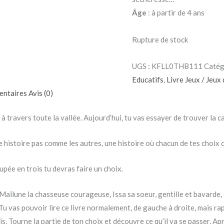
Âge
: à partir de 4 ans
Rupture de stock
UGS :
KFLL0THB111
Catég
Educatifs
,
Livre Jeux / Jeux 
entaires
Avis (0)
à travers toute la vallée. Aujourd’hui, tu vas essayer de trouver la
 histoire pas comme les autres, une histoire où chacun de tes choix 
upée en trois tu devras faire un choix.
Maïlune la chasseuse courageuse, Issa sa soeur, gentille et bavarde, ou
 vas pouvoir lire ce livre normalement, de gauche à droite, mais rap
. Tourne la partie de ton choix et découvre ce qu’il va se passer. Aprè