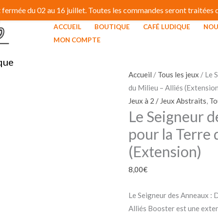
fermée du 02 au 16 juillet. Toutes les commandes seront traitées dé
ACCUEIL
BOUTIQUE
CAFÉ LUDIQUE
NOU
quantité
MON COMPTE
de
que
Le
Seigneur
Accueil
/
Tous les jeux
/ Le 
des
du Milieu – Alliés (Extensio
Anneaux
Jeux à 2 / Jeux Abstraits
,
To
Le Seigneur d
:
Duel
pour la Terre 
pour
(Extension)
la
Terre
8,00
€
du
Milieu
Le Seigneur des Anneaux : D
-
Alliés Booster est une exte