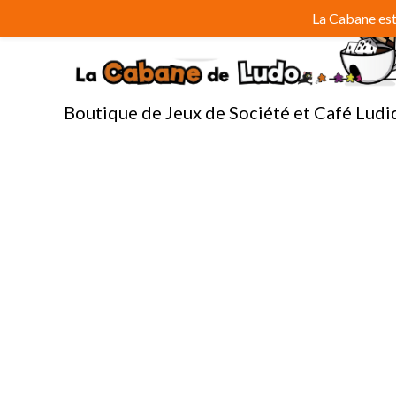
Aller
La Cabane est 
au
contenu
Boutique de Jeux de Société et Café Ludi