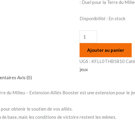
Alliés
: Duel pour la Terre du Milie
(Extension)
Disponibilité :
En stock
Ajouter au panier
UGS :
KFLL0THB5810
Caté
jeux
entaires
Avis (0)
rre du Milieu – Extension Alliés Booster est une extension pour le j
 pour obtenir le soutien de vos alliés.
u de base, mais les conditions de victoire restent les mêmes.