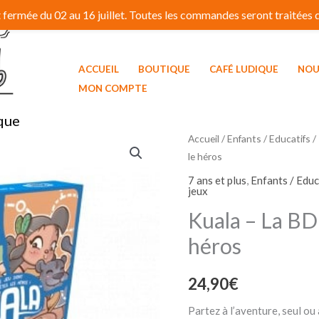
fermée du 02 au 16 juillet. Toutes les commandes seront traitées dé
ACCUEIL
BOUTIQUE
CAFÉ LUDIQUE
NOU
MON COMPTE
que
Accueil
/
Enfants / Educatifs
/
le héros
7 ans et plus
,
Enfants / Educ
jeux
Kuala – La BD
héros
24,90
€
Partez à l’aventure, seul ou