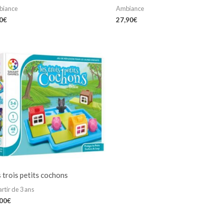
biance
Ambiance
0
€
27,90
€
 trois petits cochons
artir de 3 ans
,00
€