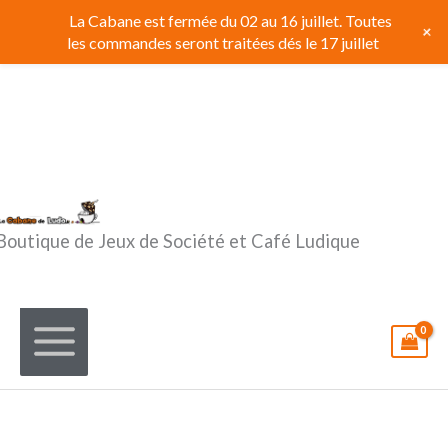
Aller
La Cabane est fermée du 02 au 16 juillet. Toutes
+
au
les commandes seront traitées dés le 17 juillet
contenu
Boutique de Jeux de Société et Café Ludique