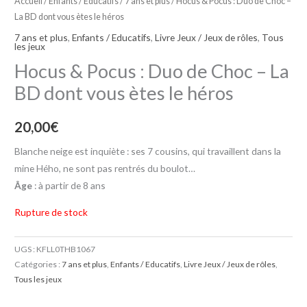
Accueil
/
Enfants / Educatifs
/
7 ans et plus
/ Hocus & Pocus : Duo de Choc –
La BD dont vous ètes le héros
7 ans et plus
,
Enfants / Educatifs
,
Livre Jeux / Jeux de rôles
,
Tous
les jeux
Hocus & Pocus : Duo de Choc – La
BD dont vous ètes le héros
20,00
€
Blanche neige est inquiète : ses 7 cousins, qui travaillent dans la
mine Hého, ne sont pas rentrés du boulot…
Âge
: à partir de 8 ans
Rupture de stock
UGS :
KFLL0THB1067
Catégories :
7 ans et plus
,
Enfants / Educatifs
,
Livre Jeux / Jeux de rôles
,
Tous les jeux