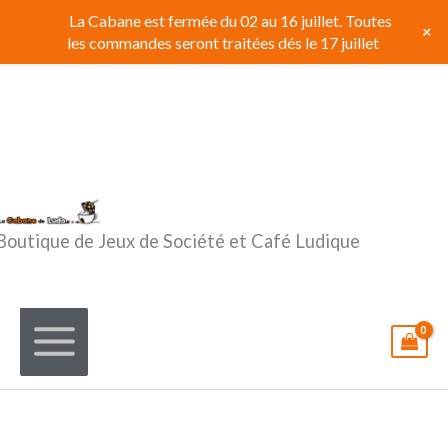
Aller
La Cabane est fermée du 02 au 16 juillet. Toutes
+
au
les commandes seront traitées dés le 17 juillet
contenu
Boutique de Jeux de Société et Café Ludique