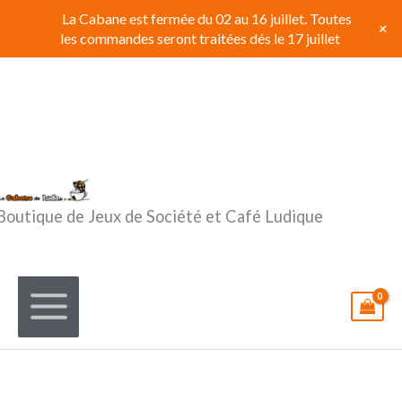
Aller
La Cabane est fermée du 02 au 16 juillet. Toutes
+
au
les commandes seront traitées dés le 17 juillet
contenu
Boutique de Jeux de Société et Café Ludique