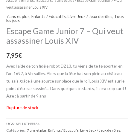
Accueil
/
Enfants / Educatifs
/
7 ans et plus
/ Escape Game Junior 7 – Qui
veut assassiner Louis XIV
7 ans et plus
,
Enfants / Educatifs
,
Livre Jeux / Jeux de rôles
,
Tous
les jeux
Escape Game Junior 7 – Qui veut
assassiner Louis XIV
7,95
€
Avec l’aide de ton fidèle robot DZ13, tu viens de te téléporter en
l’an 1697, à Versailles. Alors que la fête bat son plein au château,
tu sais grâce à une source sur place que le roi Louis XIV est sur le
point d’être assassiné… Dans quelques instants, il sera trop tard !
Âge
: à partir de 9 ans
Rupture de stock
UGS :
KFLL0THB564
Catégories :
7 ans et plus
,
Enfants / Educatifs
,
Livre Jeux / Jeux de rôles
,