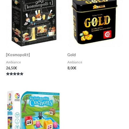
[Kosmopoli:t]
Gold
Ambiance
Ambiance
26,50
€
8,00
€
Note
5.00
sur 5