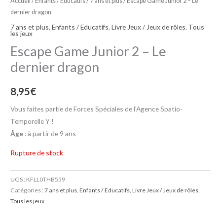
Accueil
/
Enfants / Educatifs
/
7 ans et plus
/ Escape Game Junior 2 – Le
dernier dragon
7 ans et plus
,
Enfants / Educatifs
,
Livre Jeux / Jeux de rôles
,
Tous
les jeux
Escape Game Junior 2 – Le
dernier dragon
8,95
€
Vous faites partie de Forces Spéciales de l’Agence Spatio-
Temporelle Y !
Âge
: à partir de 9 ans
Rupture de stock
UGS :
KFLL0THB559
Catégories :
7 ans et plus
,
Enfants / Educatifs
,
Livre Jeux / Jeux de rôles
,
Tous les jeux