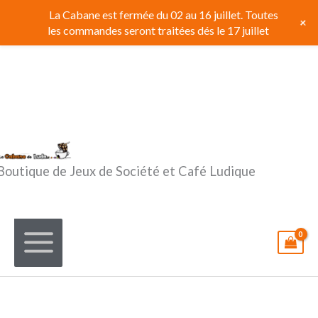
Aller
La Cabane est fermée du 02 au 16 juillet. Toutes
+
au
les commandes seront traitées dés le 17 juillet
contenu
Boutique de Jeux de Société et Café Ludique