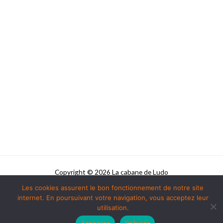
Copyright © 2026 La cabane de Ludo
Les cookies assurent le bon fonctionnement de notre site
Powered by La cabane de Ludo
internet. En poursuivant votre navigation, vous acceptez leur
utilisation.
Accepter
Refuser