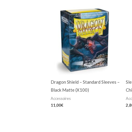
Dragon Shield – Standard Sleeves –
Sl
Black Matte (X100)
Ch
Accessoires
Acc
11,00
€
2,8