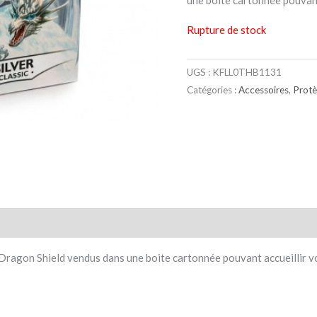
une boite cartonnée pouvant
Rupture de stock
UGS :
KFLL0THB1131
Catégories :
Accessoires
,
Protè
taires
Avis (0)
Dragon Shield vendus dans une boite cartonnée pouvant accueillir v