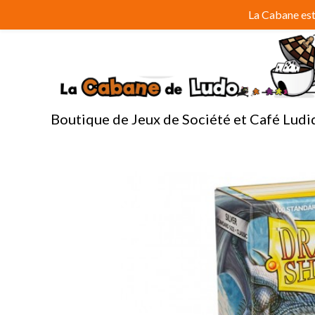
Aller
La Cabane est 
au
contenu
Boutique de Jeux de Société et Café Ludi