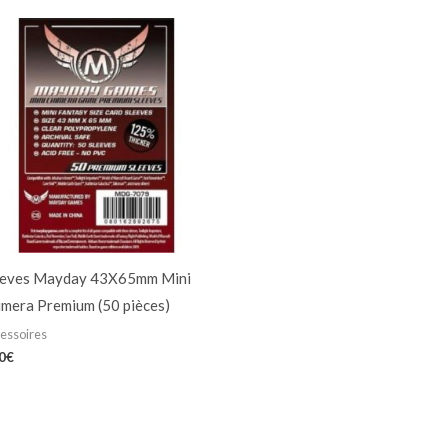
eeves Mayday 43X65mm Mini
imera Premium (50 pièces)
essoires
0
€