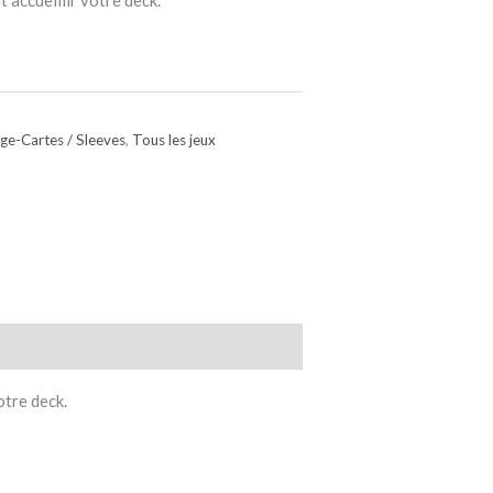
 accueillir votre deck.
ge-Cartes / Sleeves
,
Tous les jeux
otre deck.