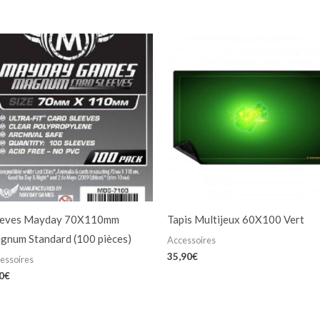
eeves Mayday 70X110mm
Tapis Multijeux 60X100 Vert
gnum Standard (100 pièces)
Accessoires
35,90
€
essoires
0
€