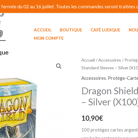
fermée du 02 au 16 juillet. Toutes les commandes seront traitées dé
ACCUEIL
BOUTIQUE
CAFÉ LUDIQUE
NOU
MON COMPTE
que
Accueil
/
Accessoires
/
Protèg
Standard Sleeves – Silver (X1
Accessoires
,
Protège-Carte
Dragon Shield
– Silver (X100
10,90
€
100 protèges cartes argent