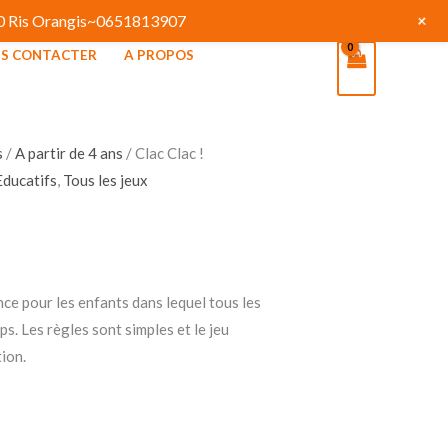
+
130 Ris Orangis~0651813907
S CONTACTER
A PROPOS
s
/
A partir de 4 ans
/ Clac Clac !
Educatifs
,
Tous les jeux
nce pour les enfants dans lequel tous les
. Les règles sont simples et le jeu
ion.