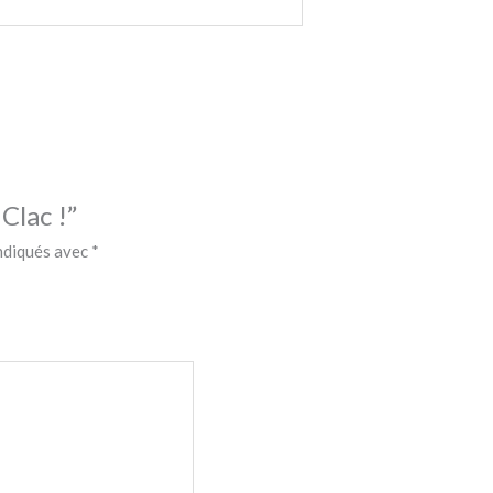
 Clac !”
indiqués avec
*