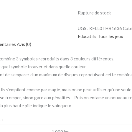
Rupture de stock
UGS :
KFLL0THB1636
Caté
Educatifs
,
Tous les jeux
entaires
Avis (0)
 combine 3 symboles reproduits dans 3 couleurs différentes.
t quel symbole trouver et dans quelle couleur.
ent de s’emparer d’un maximum de disques reproduisant cette combin
» ils s’empilent comme par magie, mais on ne peut utiliser qu’une seule
ans se tromper, sinon gare aux pénalités… Puis on entame un nouveau to
a plus haute pile indique le vainqueur.
 !
1,000 kg