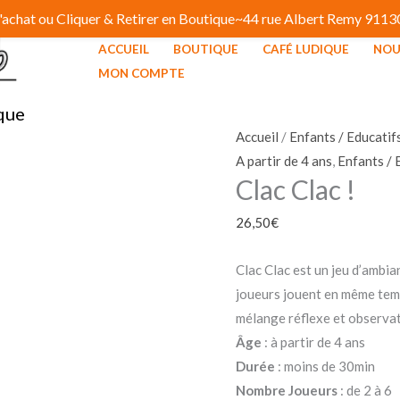
 d'achat ou Cliquer & Retirer en Boutique~44 rue Albert Remy 91
ACCUEIL
BOUTIQUE
CAFÉ LUDIQUE
NOU
MON COMPTE
que
Accueil
/
Enfants / Educatif
A partir de 4 ans
,
Enfants / 
Clac Clac !
26,50
€
Clac Clac est un jeu d’ambia
joueurs jouent en même temps
mélange réflexe et observat
Âge
: à partir de 4 ans
Durée
: moins de 30min
Nombre Joueurs
: de 2 à 6