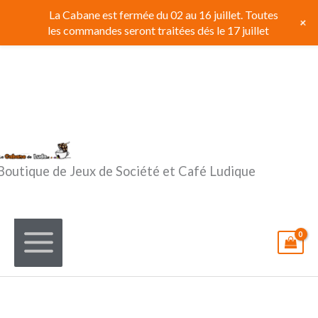
Aller
La Cabane est fermée du 02 au 16 juillet. Toutes
+
au
les commandes seront traitées dés le 17 juillet
contenu
Boutique de Jeux de Société et Café Ludique