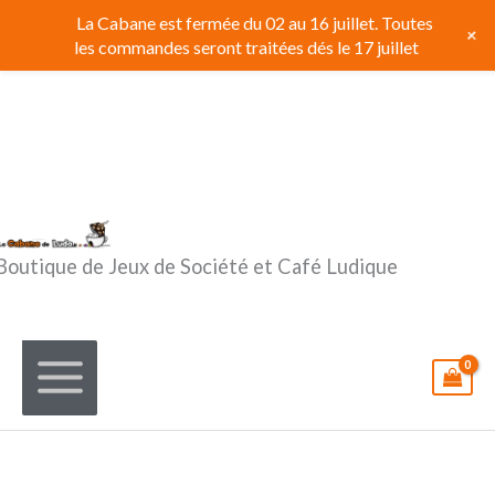
Aller
La Cabane est fermée du 02 au 16 juillet. Toutes
+
au
les commandes seront traitées dés le 17 juillet
contenu
Boutique de Jeux de Société et Café Ludique