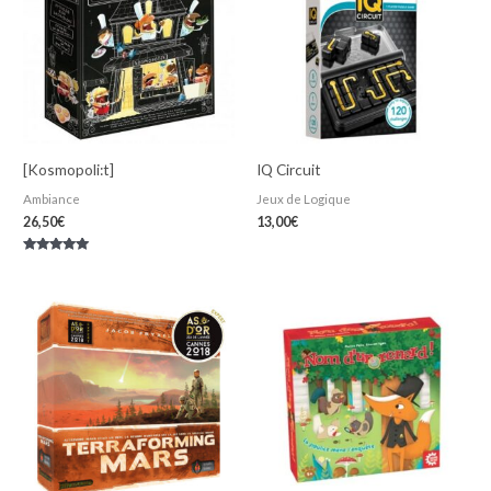
[Kosmopoli:t]
IQ Circuit
Ambiance
Jeux de Logique
26,50
€
13,00
€
Note
5.00
sur 5