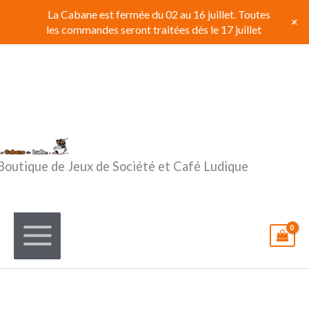
Aller
La Cabane est fermée du 02 au 16 juillet. Toutes
+
au
les commandes seront traitées dés le 17 juillet
contenu
Boutique de Jeux de Société et Café Ludique