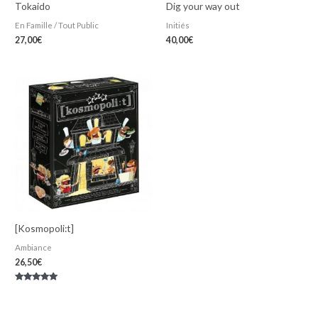
Tokaido
Dig your way out
En Famille / Tout Public
Initiés
27,00
€
40,00
€
[Kosmopoli:t]
Ambiance
26,50
€
Note
5.00
sur 5