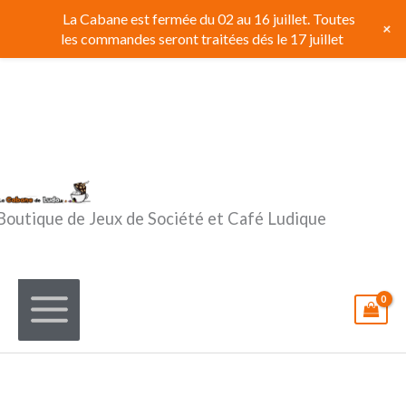
Aller
La Cabane est fermée du 02 au 16 juillet. Toutes
+
au
les commandes seront traitées dés le 17 juillet
contenu
Boutique de Jeux de Société et Café Ludique