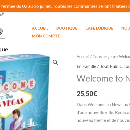
fermée du 02 au 16 juillet. Toutes les commandes seront traitées dé
ACCUEIL
BOUTIQUE
CAFÉ LUDIQUE
NOU
MON COMPTE
que
Accueil
/
Tous les jeux
/ Welco
En Famille / Tout Public
,
Tou
Welcome to N
25,50
€
Dans Welcome to New Las Ve
d’une nouvelle ville. Redéc
nouveau thème et de nouve