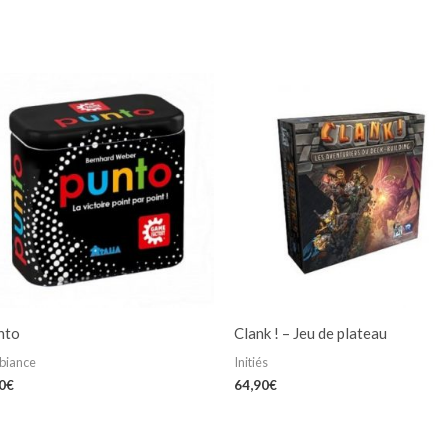
nto
Clank ! – Jeu de plateau
biance
Initiés
0
€
64,90
€