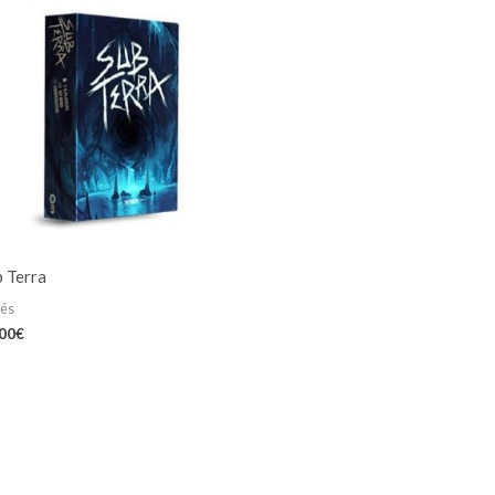
b Terra
iés
,00
€