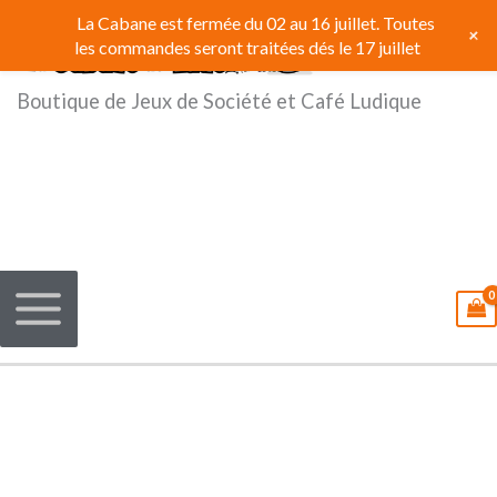
Aller
La Cabane est fermée du 02 au 16 juillet. Toutes
+
au
les commandes seront traitées dés le 17 juillet
contenu
Boutique de Jeux de Société et Café Ludique
quantité
de
Wazabi
:
Supplément