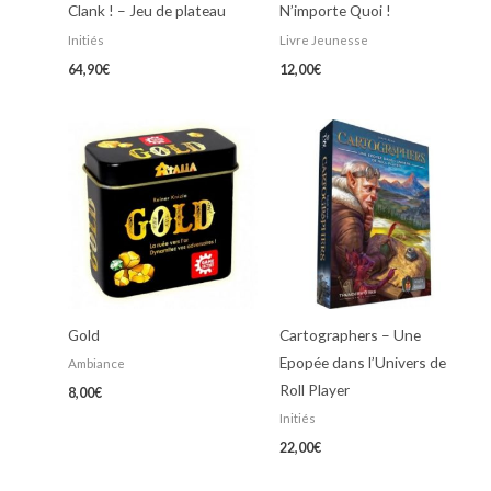
Clank ! – Jeu de plateau
N’importe Quoi !
Initiés
Livre Jeunesse
64,90
€
12,00
€
Gold
Cartographers – Une
Epopée dans l’Univers de
Ambiance
Roll Player
8,00
€
Initiés
22,00
€