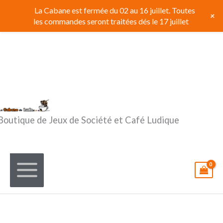
Aller
La Cabane est fermée du 02 au 16 juillet. Toutes
+
au
les commandes seront traitées dés le 17 juillet
contenu
Boutique de Jeux de Société et Café Ludique