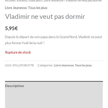
Accueil
/
Enfants / Educatifs
/
Livre Jeunesse
/ Vladimir ne veut pas dormir
Livre Jeunesse
,
Tous les jeux
Vladimir ne veut pas dormir
5,95
€
Depuis le départ de son papa dans le Grand Nord, Vladimir ne peut
plus fermer l’oeil de la nuit !
Rupture de stock
UGS :
KFLL0THB3778
Catégories :
Livre Jeunesse
,
Tous les jeux
Description
Informations complémentaires
Avis (0)