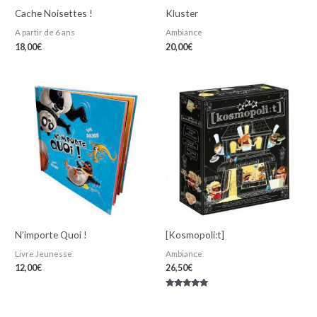
Cache Noisettes !
Kluster
A partir de 6 ans
Ambiance
18,00
€
20,00
€
N’importe Quoi !
[Kosmopoli:t]
Livre Jeunesse
Ambiance
12,00
€
26,50
€
Note
5.00
sur 5