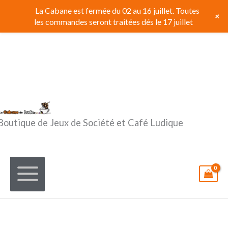
Aller
La Cabane est fermée du 02 au 16 juillet. Toutes
+
au
les commandes seront traitées dés le 17 juillet
contenu
Boutique de Jeux de Société et Café Ludique