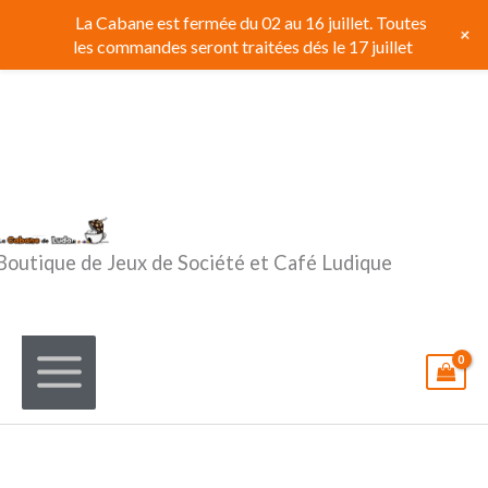
Aller
La Cabane est fermée du 02 au 16 juillet. Toutes
+
au
les commandes seront traitées dés le 17 juillet
contenu
Boutique de Jeux de Société et Café Ludique