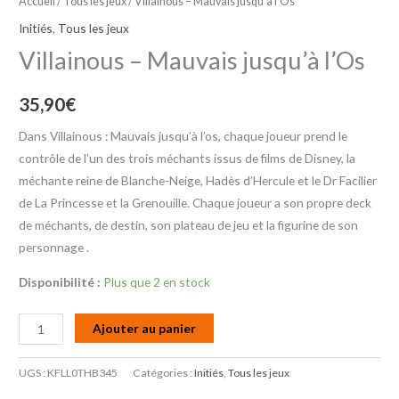
Accueil
/
Tous les jeux
/ Villainous – Mauvais jusqu’à l’Os
Initiés
,
Tous les jeux
Villainous – Mauvais jusqu’à l’Os
35,90
€
Dans Villainous : Mauvais jusqu’à l’os, chaque joueur prend le
contrôle de l’un des trois méchants issus de films de Disney, la
méchante reine de Blanche-Neige, Hadès d’Hercule et le Dr Facilier
de La Princesse et la Grenouille. Chaque joueur a son propre deck
de méchants, de destin, son plateau de jeu et la figurine de son
personnage .
Disponibilité :
Plus que 2 en stock
Ajouter au panier
UGS :
KFLL0THB345
Catégories :
Initiés
,
Tous les jeux