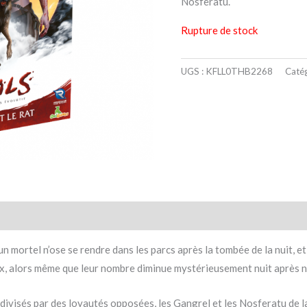
Nosferatu.
Rupture de stock
UGS :
KFLL0THB2268
Catég
taires
Avis (0)
un mortel n’ose se rendre dans les parcs après la tombée de la nuit, e
x, alors même que leur nombre diminue mystérieusement nuit après n
divisés par des loyautés opposées, les Gangrel et les Nosferatu de l