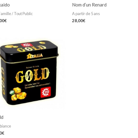
kaido
Nom d’un Renard
Famille / Tout Public
A partir de 5 ans
,00
€
28,00
€
ld
biance
0
€