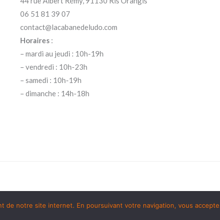
44 rue Albert Rémy, 91130 Ris Orangis
06 51 81 39 07
contact@lacabanedeludo.com
Horaires
:
– mardi au jeudi : 10h-19h
– vendredi : 10h-23h
– samedi : 10h-19h
– dimanche : 14h-18h
de notre site internet. En poursuivant votre navigation, vous acceptez 