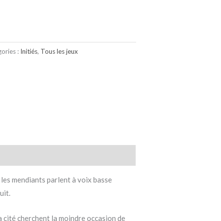
ories :
Initiés
,
Tous les jeux
t les mendiants parlent à voix basse
uit.
a cité cherchent la moindre occasion de