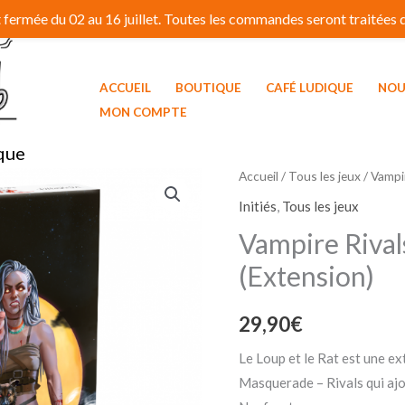
fermée du 02 au 16 juillet. Toutes les commandes seront traitées dé
ACCUEIL
BOUTIQUE
CAFÉ LUDIQUE
NOU
MON COMPTE
que
Accueil
/
Tous les jeux
/ Vampir
Initiés
,
Tous les jeux
Vampire Rivals
(Extension)
29,90
€
Le Loup et le Rat est une ex
Masquerade – Rivals qui ajo