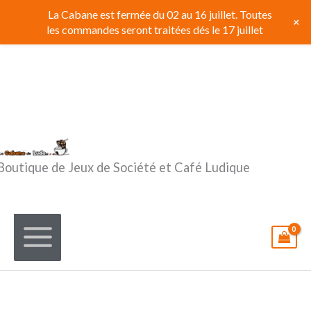
Aller
La Cabane est fermée du 02 au 16 juillet. Toutes
+
au
les commandes seront traitées dés le 17 juillet
contenu
Boutique de Jeux de Société et Café Ludique