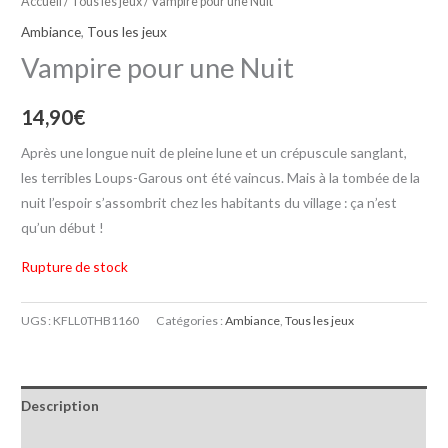
Accueil
/
Tous les jeux
/ Vampire pour une Nuit
Ambiance
,
Tous les jeux
Vampire pour une Nuit
14,90
€
Après une longue nuit de pleine lune et un crépuscule sanglant,
les terribles Loups-Garous ont été vaincus. Mais à la tombée de la
nuit l’espoir s’assombrit chez les habitants du village : ça n’est
qu’un début !
Rupture de stock
UGS :
KFLL0THB1160
Catégories :
Ambiance
,
Tous les jeux
Description
Informations complémentaires