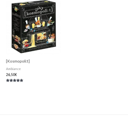
[Kosmopoli:t]
Ambiance
26,50
€
Note
5.00
sur 5