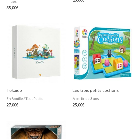
15,00
€
Initiés
35,00
€
Tokaido
Les trois petits cochons
En Famille / Tout Public
A partir de 3 ans
27,00
€
25,00
€