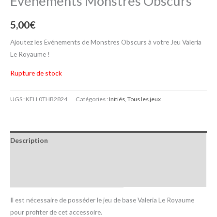
Evénements Monstres Obscurs
5,00
€
Ajoutez les Événements de Monstres Obscurs à votre Jeu Valeria
Le Royaume !
Rupture de stock
UGS :
KFLL0THB2824
Catégories :
Initiés
,
Tous les jeux
Description
Informations complémentaires
Avis (0)
Il est nécessaire de posséder le jeu de base Valeria Le Royaume
pour profiter de cet accessoire.