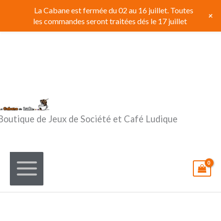
Aller
La Cabane est fermée du 02 au 16 juillet. Toutes
+
au
les commandes seront traitées dés le 17 juillet
contenu
Boutique de Jeux de Société et Café Ludique