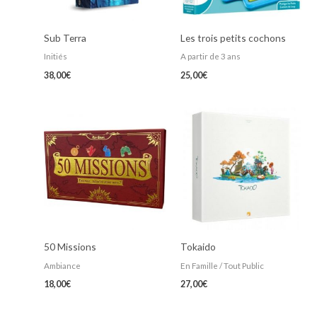
Sub Terra
Les trois petits cochons
Initiés
A partir de 3 ans
38,00
€
25,00
€
50 Missions
Tokaido
Ambiance
En Famille / Tout Public
18,00
€
27,00
€