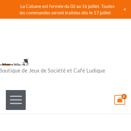
Aller
La Cabane est fermée du 02 au 16 juillet. Toutes
+
au
les commandes seront traitées dés le 17 juillet
contenu
Boutique de Jeux de Société et Café Ludique