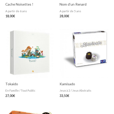
Cache Noisettes !
Nom d’un Renard
A partir de 6 ans
A partir de 5 ans
18,00
€
28,00
€
Tokaido
Kamisado
En Famille / Tout Public
Jeux à 2 / Jeux Abstraits
27,00
€
33,50
€