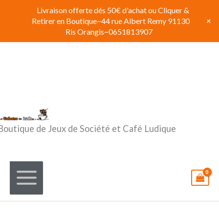
Aller
Livraison offerte dés 50€ d'achat ou Cliquer &
au
+
Retirer en Boutique~44 rue Albert Remy 91130
contenu
Ris Orangis~0651813907
Boutique de Jeux de Société et Café Ludique