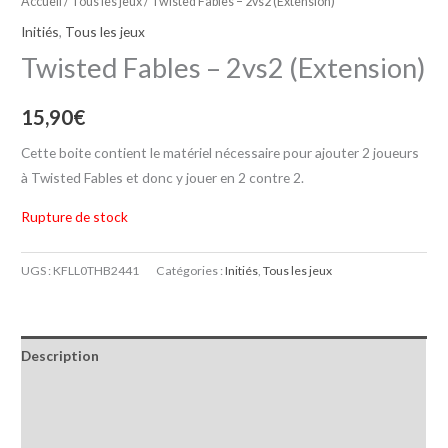
Accueil
/
Tous les jeux
/ Twisted Fables – 2vs2 (Extension)
Initiés
,
Tous les jeux
Twisted Fables – 2vs2 (Extension)
15,90
€
Cette boite contient le matériel nécessaire pour ajouter 2 joueurs
à Twisted Fables et donc y jouer en 2 contre 2.
Rupture de stock
UGS :
KFLL0THB2441
Catégories :
Initiés
,
Tous les jeux
Description
Informations complémentaires
Avis (0)