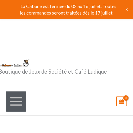
Aller
La Cabane est fermée du 02 au 16 juillet. Toutes
+
au
les commandes seront traitées dés le 17 juillet
contenu
Boutique de Jeux de Société et Café Ludique