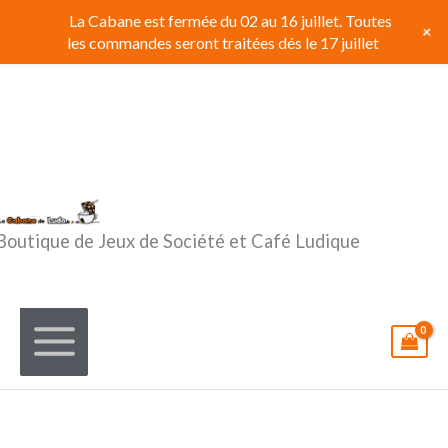
Aller
La Cabane est fermée du 02 au 16 juillet. Toutes
+
au
les commandes seront traitées dés le 17 juillet
contenu
Boutique de Jeux de Société et Café Ludique