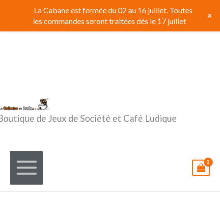
Aller
La Cabane est fermée du 02 au 16 juillet. Toutes
+
au
les commandes seront traitées dés le 17 juillet
contenu
Boutique de Jeux de Société et Café Ludique