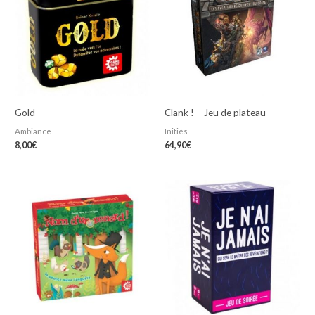
Gold
Clank ! – Jeu de plateau
Ambiance
Initiés
8,00
€
64,90
€