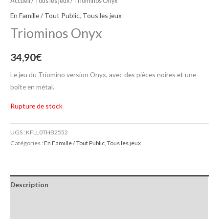
Accueil
/
Tous les jeux
/ Triominos Onyx
En Famille / Tout Public
,
Tous les jeux
Triominos Onyx
34,90
€
Le jeu du Triomino version Onyx, avec des pièces noires et une
boîte en métal.
Rupture de stock
UGS :
KFLL0THB2552
Catégories :
En Famille / Tout Public
,
Tous les jeux
Description
Informations complémentaires