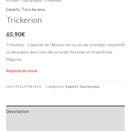
Accueil
/
Tous les jeux
/ Trickerion
Experts
,
Tous les jeux
Trickerion
65,90
€
Trickerion – Légende de l’Illusion est un jeu de stratégie compétitif
se déroulant dans une ville au style Victorien et SteamPunk,
Magoria.
Rupture de stock
UGS :
KFLL0THB1654
Catégories :
Experts
,
Tous les jeux
Description
Informations complémentaires