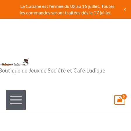
Aller
La Cabane est fermée du 02 au 16 juillet. Toutes
+
au
les commandes seront traitées dés le 17 juillet
contenu
Boutique de Jeux de Société et Café Ludique