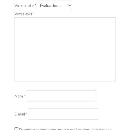
Votre note
*
Votre avis
*
Nom
*
E-mail
*
Enregistrer mon nom, mon e-mail et mon site dans le