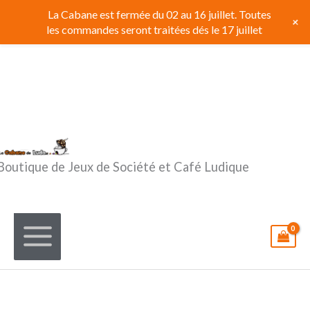
Aller
La Cabane est fermée du 02 au 16 juillet. Toutes
+
au
les commandes seront traitées dés le 17 juillet
contenu
Boutique de Jeux de Société et Café Ludique