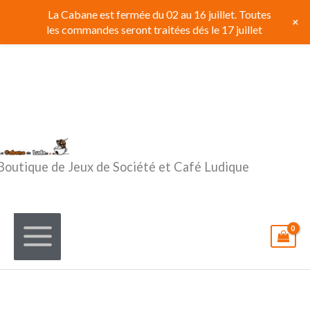
Aller
La Cabane est fermée du 02 au 16 juillet. Toutes
+
au
les commandes seront traitées dés le 17 juillet
contenu
Boutique de Jeux de Société et Café Ludique