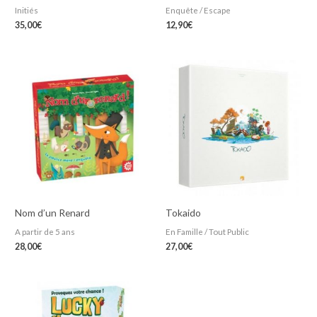
Initiés
Enquête / Escape
35,00
€
12,90
€
Nom d’un Renard
Tokaido
A partir de 5 ans
En Famille / Tout Public
28,00
€
27,00
€